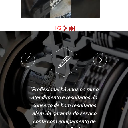
Manutenção em Câmbios
1/2
"Profissional há anos no ramo
"P
atendimento e resultados do
Fico
conserto de bom resultados
Savei
além.da.garantia do.servico
saíd
conta com equipamento de