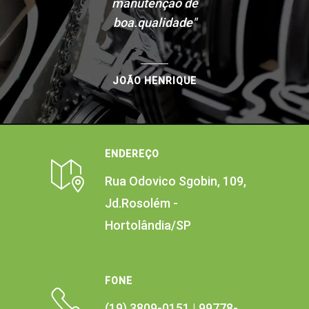
manutenção de
boa.qualidade"
JOÃO HENRIQUE
ENDEREÇO
Rua Odovico Sgobin, 109,
Jd.Rosolém -
Hortolândia/SP
FONE
(19) 3809-0151 | 99778-